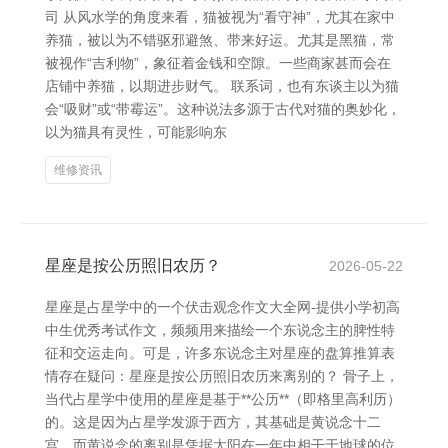
司 从风水学的角度来看，猫被视为“看守神”，尤其在家中
养猫，被以为不错驱邪避煞、带来好运。尤其是黑猫，常
被视作“吉利物”，象征着金钱和空隙。一些商家甚而会在
店铺中养猫，以期进步财气。 联系词，也有东谈主以为猫
会“吸财”或“带霉运”。这种说法多源于古代对猫的奥妙化，
以为猫具有灵性，可能影响东
维修资讯
星座是按公历照旧农历？
2026-05-22
星座是占星学中的一个伏击观念作文大全网-提供小学初高
中生优秀考试作文，频频用来描绘一个东说念主的脾性特
征和交运走向。可是，许多东说念主对星座的盘算推算表
情存在疑问：星座是按公历照旧农历来离别的？ 骨子上，
当代占星学中使用的星座是基于**公历**（即格里高利历）
的。这是因为占星学发源于西方，其基础是黄说念十二
宫，而黄说念的离别是凭据太阳在一年中相干于地球的位