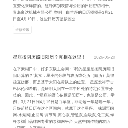
置变化来详情的。这种离别表情与公历的日历密切相干。
青岛良达机械有限公司 举例，白羊座的日历频频是3月21
日至4月19日，这些日历齐是按照公
维修资讯
星座按阴历照旧阳历？真相在这里！
2026-05-20
在平素糊口中，好多东谈主会问：“我的星座是按阴历照旧
阳历算的？”其实，星座的分歧与农历或公历（阳历）莫得
径直磋磨，而是基于太阳在黄谈上的位置。 星座发祥于古
巴比伦和希腊，是证明太阳在一年中所处的特定位置来分
歧的。因此，**星座的野心依据是阳历**，也便是公历。举
例，3月21日到4月19日是白羊座，非论这一年是哪一年，
只好莳植日历在这个区间内，就属于这个星座。 株洲泵阀
网-水泵网|止回阀,调节阀,离心泵,管道泵,自吸泵,化工泵,螺
杆泵阀门品牌网专业的泵阀网平台 天然中国传统的农历