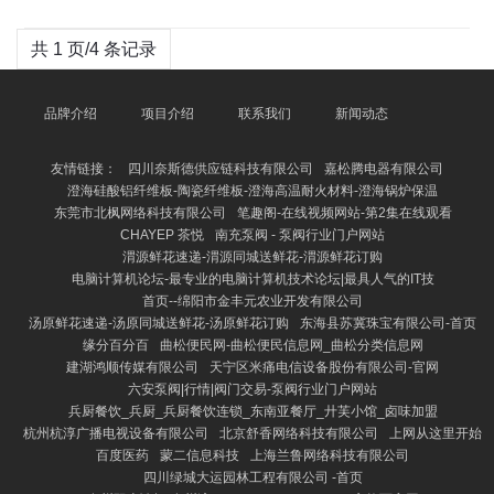
共 1 页/4 条记录
品牌介绍
项目介绍
联系我们
新闻动态
友情链接：
四川奈斯德供应链科技有限公司
嘉松腾电器有限公司
澄海硅酸铝纤维板-陶瓷纤维板-澄海高温耐火材料-澄海锅炉保温
东莞市北枫网络科技有限公司
笔趣阁-在线视频网站-第2集在线观看
CHAYEP 茶悦
南充泵阀 - 泵阀行业门户网站
渭源鲜花速递-渭源同城送鲜花-渭源鲜花订购
电脑计算机论坛-最专业的电脑计算机技术论坛|最具人气的IT技
首页--绵阳市金丰元农业开发有限公司
汤原鲜花速递-汤原同城送鲜花-汤原鲜花订购
东海县苏冀珠宝有限公司-首页
缘分百分百
曲松便民网-曲松便民信息网_曲松分类信息网
建湖鸿顺传媒有限公司
天宁区米痛电信设备股份有限公司-官网
六安泵阀|行情|阀门交易-泵阀行业门户网站
兵厨餐饮_兵厨_兵厨餐饮连锁_东南亚餐厅_廾芙小馆_卤味加盟
杭州杭淳广播电视设备有限公司
北京舒香网络科技有限公司
上网从这里开始
百度医药
蒙二信息科技
上海兰鲁网络科技有限公司
四川绿城大运园林工程有限公司 -首页