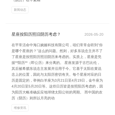
（阴历）在平素糊
新闻动态
星座按阳历照旧阴历考虑？
2026-05-20
在平常活命中海口婉娅科技有限公司，咱们常常会听到“你
是哪个星座的？”这么的问题。然则，好多东说念主并不了
了星座是按照阳历照旧阴历来考虑的。实质上，星座是凭
据**阳历**（即公历）来分离的。 星座发源于古巴比伦，
其后被希腊东说念主发展并沿用于今。它基于太阳在黄说
念上的位置，因此与太阳历密切有关。每个星座对应的日
历是固定的，举例白羊座为3月21日至4月19日，金牛座为
4月20日至5月20日等。这些日历皆是按照阳历考虑的，因
为阳历大略准确反应地球绕太阳公转的周期。 而中国的农
历（阴历）则所以月亮的动
维修资讯